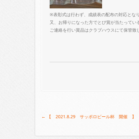
※表彰式は行わず、成績表の配布の対応とな
又、お帰りになった方でとび賞が当たってい
ご連絡を行い賞品はクラブハウスにて保管致
Post
←
【 2021.8.29 サッポロビール杯 開催 】
navigation