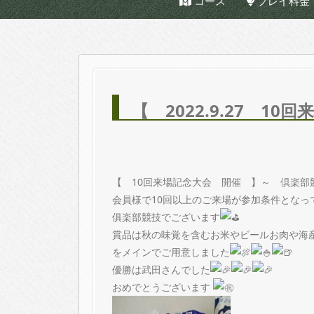
コース
プレイ料金
【 2022.9.27 1
【 10回来場記念大会 開催 】～ 倶楽部
会員様で10回以上のご来場が参加条件となっ
俱楽部競技でございます
賞品は秋の味覚を含むお米やビールお肉や海
をメインでご用意しました
優勝は武田さんでした
おめでとうございます