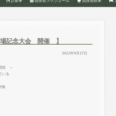
お食事
競技会スケジュール
競技会結果
0回来場記念大会 開催 】
2022年9月27日
競技 ～
ている
産物