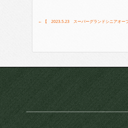
Post
←
【 2023.5.23 スーパーグランドシニアオ
navigation