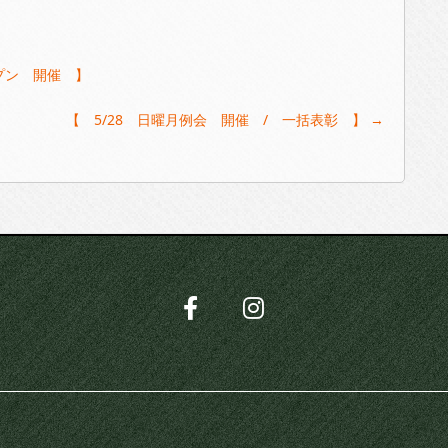
ープン 開催 】
【 5/28 日曜月例会 開催 / 一括表彰 】
→