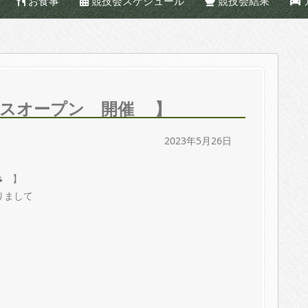
お食事
競技会スケジュール
競技会結果
レディスオープン 開催 】
2023年5月26日
】
りまして