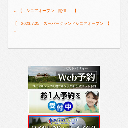
Post
←
【 シニアオープン 開催 】
navigation
【 2023.7.25 スーパーグランドシニアオープン 】
→