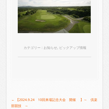
カテゴリー :
お知らせ
,
ピックアップ情報
Post
←
【2024.9.24 10回来場記念大会 開催 】～ 倶楽
navigation
部競技 ～