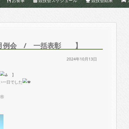
お食事
競技会スケジュール
競技会結果
 日曜月例会 / 一括表彰 】
2024年10月13日
】
い一日でした