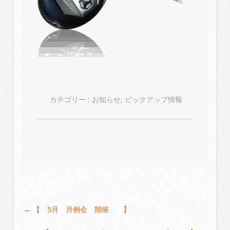
カテゴリー :
お知らせ
,
ピックアップ情報
Post
←
【 5月 月例会 開催 】
navigation