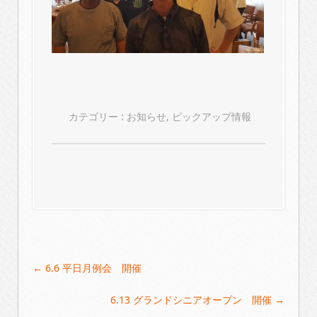
カテゴリー :
お知らせ
,
ピックアップ情報
Post
←
6.6 平日月例会 開催
navigation
6.13 グランドシニアオープン 開催
→