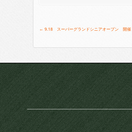
Post
←
9.18 スーパーグランドシニアオープン 開催
navigation