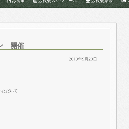
お食事
競技会スケジュール
競技会結果
ン 開催
2019年9月20日
。
いただいて