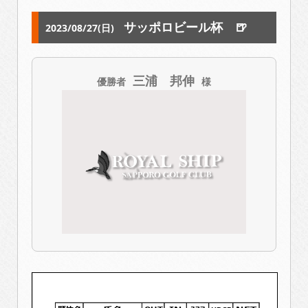
サッポロビール杯 🍺
2023/08/27(日)
三浦 邦伸
優勝者
様