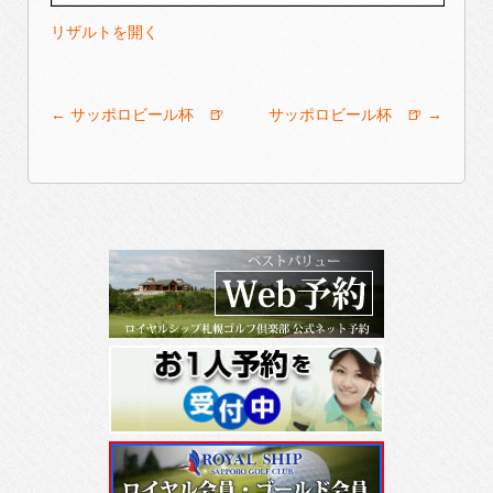
リザルトを開く
Post
←
サッポロビール杯 🍺
サッポロビール杯 🍺
→
navigation