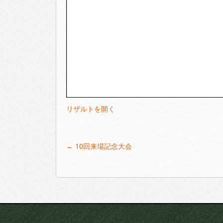
リザルトを開く
Post
←
10回来場記念大会
navigation