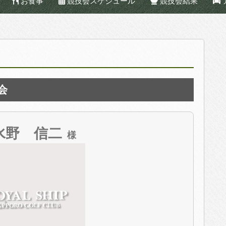
お食事
競技会スケジュール
競技会結果
会
水野 信二
様