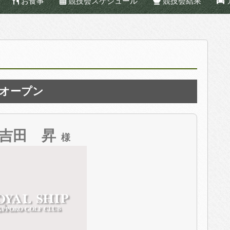
お食事
競技会スケジュール
競技会結果
オープン
吉田 昇
様