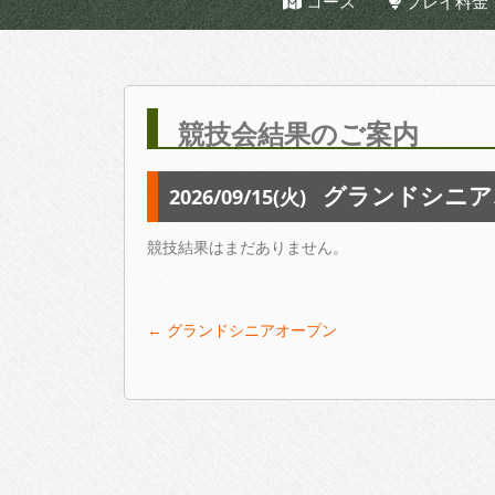
コース
プレイ料金
競技会結果のご案内
グランドシニア
2026/09/15(火)
競技結果はまだありません。
Post
←
グランドシニアオープン
navigation