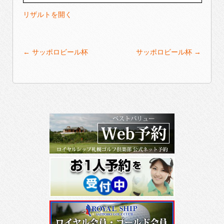
リザルトを開く
Post
←
サッポロビール杯
サッポロビール杯
→
navigation