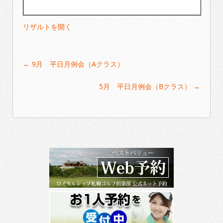
リザルトを開く
Post
←
9月 平日月例会（Aクラス）
navigation
5月 平日月例会（Bクラス）
→