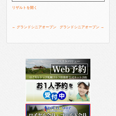
リザルトを開く
Post
←
グランドシニアオープン
グランドシニアオープン
→
navigation